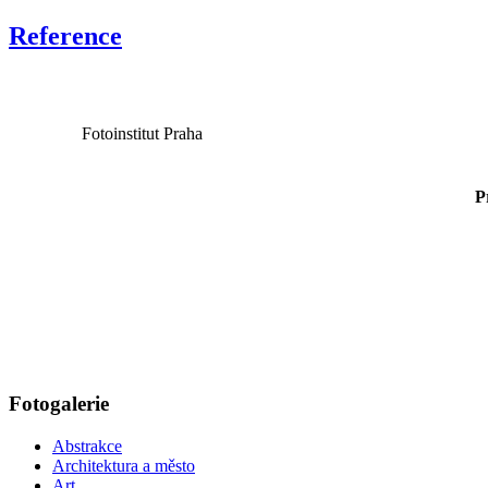
Reference
Certifikáty
Výstavce:
Fotoinstitut Praha
P
Fotogalerie
Abstrakce
Architektura a město
Art