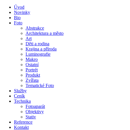
Úvod
Novinky
Bio
Foto
Abstrakce
Architektura a město
Art
Děti a rodina
Krajina a příroda
Luminografie
Makro
Ostatní
Portrét
Produkt
Zvířata
Tematické Foto
Služby
Ceník
Technika
Fotoaparát
Objektivy
Stativ
Reference
Kontakt