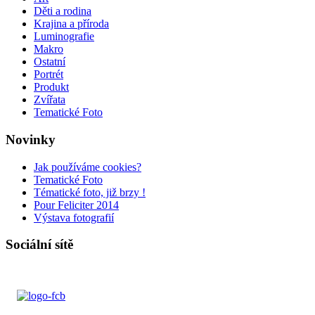
Děti a rodina
Krajina a příroda
Luminografie
Makro
Ostatní
Portrét
Produkt
Zvířata
Tematické Foto
Novinky
Jak používáme cookies?
Tematické Foto
Tématické foto, již brzy !
Pour Feliciter 2014
Výstava fotografií
Sociální sítě